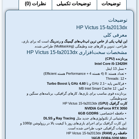
توضیحات
توضیحات تکمیلی
نظرات (0)
توضیحات
HP Victus 15-fa2013dx
معرفی کلی
این لپتاپ یکی از خاص ترین لپ‌تاپ‌های گیمینگ و رندرینگ
است که برای بازی،
طراحی، تدوین و کارهای چند وظیفگی (Multitasking) طراحی شده.
مشخصات سخت‌افزاری HP Victus 15-fa2013dx
پردازنده (CPU)
Intel Core i5-13420H
‌ • نسل 13 اینتل
‌ • تعداد هسته: 8 (4 هسته Performance + 4 هسته Efficient)
‌ • Threads: 12
‌ • فرکانس پایه ~2.1 GHz و تا
4.60 GHz با Turbo Boost
‌ • کش: 12 MB Intel Smart Cache
پردازنده قوی مناسب برای بازی‌ها، کارهای گرافیکی، برنامه‌های سنگین و
چندوظیفگی.
کارت گرافیک (GPU)
HP Victus 15-fa2013dx
NVIDIA GeForce RTX 3050
‌ • حافظه اختصاصی:
6GB GDDR6
‌ • پشتیبانی از تکنولوژی‌های جدید مثل
Ray Tracing و DLSS
این کارت گرافیک برای اجرای بازی‌های روز با کیفیت بالا در رزولوشن 1080p و
تنظیمات گرافیکی خوب طراحی شده است.
حافظه رم (RAM)
HP Victus 15-fa2013dx
16GB DDR4-3200 MHz