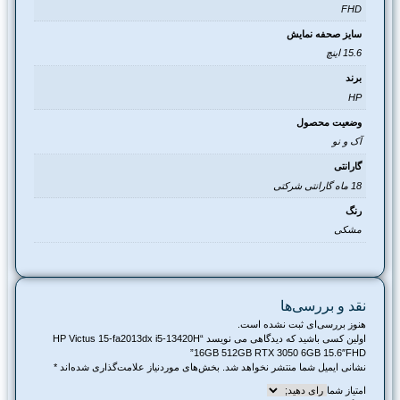
FHD
سایز صحفه نمایش
15.6 اینچ
برند
HP
وضعیت محصول
آک و نو
گارانتی
18 ماه گارانتی شرکتی
رنگ
مشکی
نقد و بررسی‌ها
هنوز بررسی‌ای ثبت نشده است.
اولین کسی باشید که دیدگاهی می نویسد “HP Victus 15-fa2013dx i5-13420H
16GB 512GB RTX 3050 6GB 15.6″FHD”
نشانی ایمیل شما منتشر نخواهد شد.
بخش‌های موردنیاز علامت‌گذاری شده‌اند
*
امتیاز شما