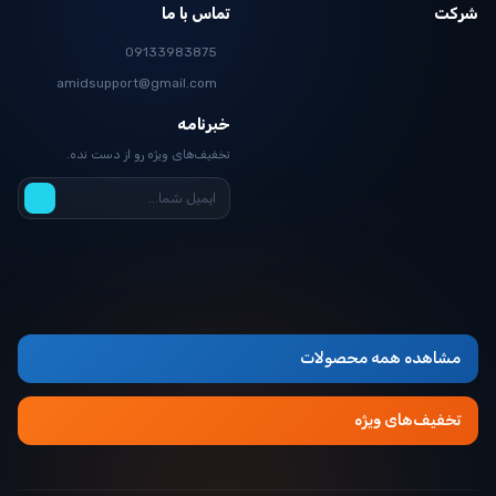
کت
تماس با ما
09133983875
amidsupport@gmail.com
خبرنامه
تخفیف‌های ویژه رو از دست نده.
مشاهده همه محصولات
تخفیف‌های ویژه