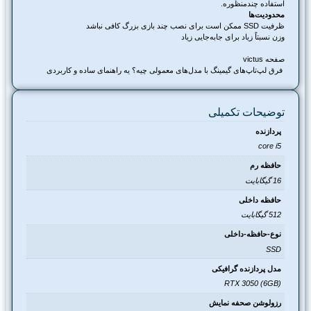
استفاده چندمنظوره.
محدودیت‌ها
ظرفیت SSD ممکن است برای نصب چند بازی بزرگ کافی نباشد
وزن نسبتاً زیاد برای جابه‌جایی زیاد
صفحه victus
فرق لپ‌تاپ‌های گیمینگ با مدل‌های معمولی چیه؟ یه راهنمای ساده و کاربردی
توضیحات تکمیلی
پردازنده
core i5
حافظه رم
16 گیگابایت
حافظه داخلی
512 گیگابایت
نوع-حافظه-داخلی
SSD
مدل پردازنده گرافیکی
RTX 3050 (6GB)
رزولوشن صحفه نمایش