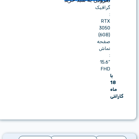
افزودن به سبد خرید
512GB
گرافیک
:
RTX
3050
(6GB)
صفحه
نماش
:
“15.6
FHD
با
18
ماه
گارانتی