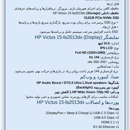
قابل ارتقا
حافظه کافی برای اجرای هم‌زمان بازی، مرورگر، نرم‌افزارها و برنامه‌های حرفه‌ای.
حافظه داخلی (Storage)
HP Victus 15-fa2013dx
512GB PCIe NVMe SSD
‌ • نوع SSD پرسرعت برای زمان بوت سریع، بارگذاری سریع بازی‌ها و برنامه‌ها
‌ • قابل ارتقاء
SSD باعث افزایش سرعت سیستم عامل و برنامه‌ها می‌شود.
نمایشگر (Display) HP Victus 15-fa2013dx
اندازه:
15.6 اینچ
نوع:
IPS LCD
رزولوشن:
Full HD (1920×1080)
نرخ‌ تازه‌سازی:
144 Hz
روشنایی ~250–300 nits
مات / ضد‌انعکاس
نرخ‌ تازه‌سازی 144 هرتز باعث روانی زیاد در بازی‌ها و حرکت بهتر تصویر می‌شود.
صدا، کیبورد و وب‌کم
بلندگوها: Dual speakers با HP Audio Boost / DTS:X Ultra
کیبورد نور پس‌زمینه (Backlight)
وب‌کم: HP Wide Vision 720p HD با کاهش نویز
امکانات مناسب برای کارهای روزمره، تماس تصویری و حتی تولید محتوا.
پورت‌ها و اتصالات HP Victus 15-fa2013dx
پورت‌ها:
1× USB-C 5 Gbps (با DisplayPort + Sleep & Charge)
2× USB-A 5 Gbps
1× HDMI 2.1
1× RJ-45 Ethernet