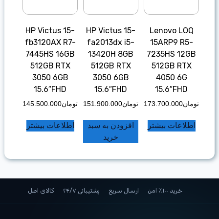
HP Victus 15-
HP Victus 15-
Lenovo LOQ
fb3120AX R7-
fa2013dx i5-
15ARP9 R5-
7445HS 16GB
13420H 8GB
7235HS 12GB
512GB RTX
512GB RTX
512GB RTX
3050 6GB
3050 6GB
4050 6G
15.6″FHD
15.6″FHD
15.6″FHD
تومان
173.700.000
تومان
151.900.000
تومان
145.500.000
اطلاعات بیشتر
افزودن به سبد
اطلاعات بیشتر
خرید
خرید ۱۰۰٪ امن
ارسال سریع
پشتیبانی ۲۴/۷
کالای اصل