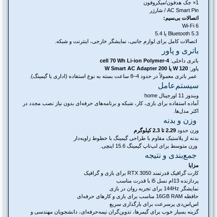
1× جک هدفون/میکروفون
AC Smart Pin / شارژر
اتصالات بی‌سیم:
Wi-Fi 6
Bluetooth 5.3 یا 5.4
اتصالات کامل برای لوازم جانبی، نمایشگر خارجی، اینترنت و شبکه.
باتری و پاور
باتری داخلی:
4-cell 70 Wh Li-ion Polymer
پاور:
120 W یا 200 W Smart AC Adapter
عمر باتری معمولاً در حدود 4–8 ساعت بسته به نوع استفاده (اداری یا گیمینگ).
سیستم‌عامل
ویندوز 11 اورجینال home
آماده استفاده برای بازی، کار، شبکه و برنامه‌های حرفه‌ای بدون نیاز نصب مجدد در
اکثر مدل‌ها.
وزن و بدنه
وزن حدود
2.29 تا 2.3 کیلوگرم
بدنه از پلاستیک مقاوم با طراحی گیمینگ با خطوط زاویه‌دار
وزن متوسط برای لپ‌تاپ گیمینگ 15.6 اینچی.
جمع‌بندی و نتیجه
مزایا
کارت گرافیک قدرتمند RTX 3050 برای بازی و گرافیک
پردازنده 13­ام نسل i5 با قدرت مناسب
نمایشگر 144Hz برای تجربه روان در بازی
حافظه 16GB RAM مناسب برای بازی و کارهای حرفه‌ای
اس‌اس‌دی پرسرعت برای بارگذاری سریع
گزینه بسیار خوب برای گیمرها، تدوین‌گران نیمه‌حرفه‌ای، دانشجویان مهندسی و