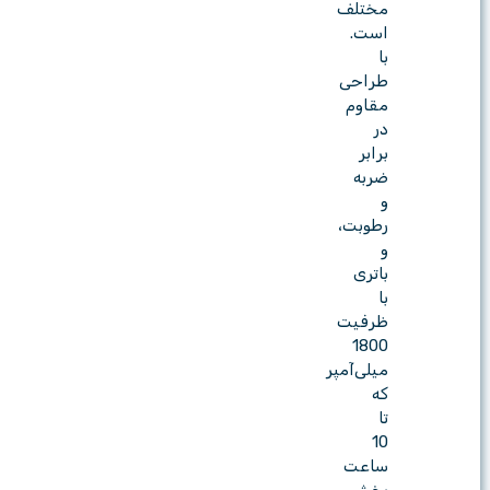
مختلف
است.
با
طراحی
مقاوم
در
برابر
ضربه
و
رطوبت،
و
باتری
با
ظرفیت
1800
میلی‌آمپر
که
تا
10
ساعت