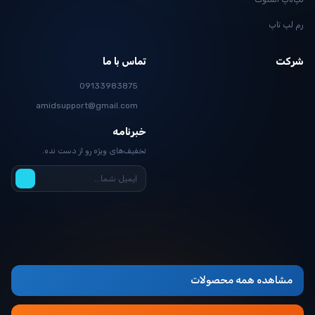
لپ تاپ
کت
تماس با ما
09133983875
amidsupport@gmail.com
خبرنامه
تخفیف‌های ویژه رو از دست نده.
مشاهده همه محصولات