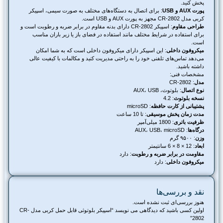
پخش کنید.
پورت AUX و USB
: برای اتصال به دستگاه‌های مختلف به صورت سیمی، اسپیکر
کربی مدل CR-2802 مجهز به پورت AUX و USB است.
طراحی مقاوم
: اسپیکر CR-2802 دارای بدنه مقاوم در برابر ضربه و رطوبت است و
برای استفاده در شرایط مختلف مانند استفاده در فضای باز یا زیر باران مناسب
است.
میکروفون داخلی
: این اسپیکر دارای میکروفون داخلی است که به شما امکان
می‌دهد تماس‌های تلفنی خود را به راحتی مدیریت کنید و مکالمات با کیفیت عالی
داشته باشید.
مشخصات فنی:
مدل
: CR-2802
نوع اتصال
: بلوتوث، AUX، USB
نسخه بلوتوث
: 4.2
پشتیبانی از کارت حافظه
: microSD
مدت زمان پخش موسیقی
: تا 10 ساعت
ظرفیت باتری
: 1800 میلی‌آمپر
درگاه‌ها
: AUX، USB، microSD
وزن
: ۹۵۰۰ گرم
ابعاد
: 12 × 8 × 6 سانتیمتر
مقاومت در برابر ضربه و رطوبت
: دارد
میکروفون داخلی
: دارد
نقد و بررسی‌ها
هنوز بررسی‌ای ثبت نشده است.
اولین کسی باشید که دیدگاهی می نویسد “اسپیکر بلوتوثی قابل حمل کربی مدل CR-
2802”