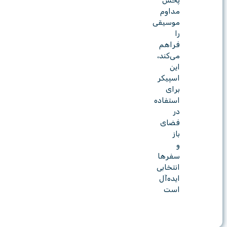
پخش
مداوم
موسیقی
را
فراهم
می‌کند،
این
اسپیکر
برای
استفاده
در
فضای
باز
و
سفرها
انتخابی
ایده‌آل
است