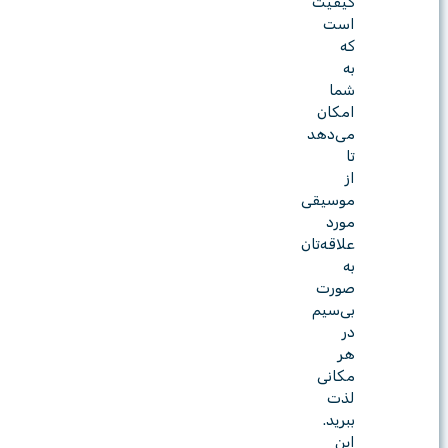
کیفیت
است
که
به
شما
امکان
می‌دهد
تا
از
موسیقی
مورد
علاقه‌تان
به
صورت
بی‌سیم
در
هر
مکانی
لذت
ببرید.
این