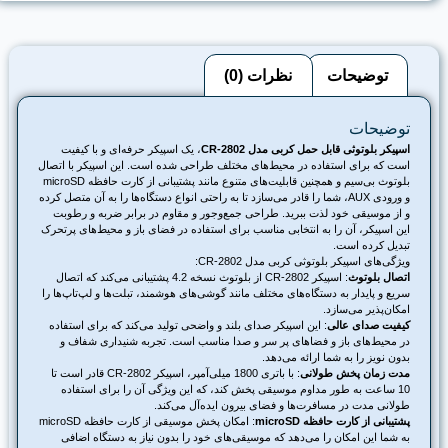
توضیحات
نظرات (0)
توضیحات
اسپیکر بلوتوثی قابل حمل کربی مدل CR-2802
، یک اسپیکر حرفه‌ای و با کیفیت
است که برای استفاده در محیط‌های مختلف طراحی شده است. این اسپیکر با اتصال
بلوتوث بی‌سیم و همچنین قابلیت‌های متنوع مانند پشتیبانی از کارت حافظه microSD
و ورودی AUX، شما را قادر می‌سازد تا به راحتی انواع دستگاه‌ها را به آن متصل کرده
و از موسیقی خود لذت ببرید. طراحی جمع‌وجور و مقاوم در برابر ضربه و رطوبت
این اسپیکر، آن را به انتخابی مناسب برای استفاده در فضای باز و محیط‌های پرتحرک
تبدیل کرده است.
ویژگی‌های اسپیکر بلوتوثی کربی مدل CR-2802:
اتصال بلوتوث
: اسپیکر CR-2802 از بلوتوث نسخه 4.2 پشتیبانی می‌کند که اتصال
سریع و پایدار به دستگاه‌های مختلف مانند گوشی‌های هوشمند، تبلت‌ها و لپ‌تاپ‌ها را
امکان‌پذیر می‌سازد.
کیفیت صدای عالی
: این اسپیکر صدای بلند و واضحی تولید می‌کند که برای استفاده
در محیط‌های باز و فضاهای پر سر و صدا مناسب است. تجربه شنیداری شفاف و
بدون نویز را به شما ارائه می‌دهد.
مدت زمان پخش طولانی
: با باتری 1800 میلی‌آمپر، اسپیکر CR-2802 قادر است تا
10 ساعت به طور مداوم موسیقی پخش کند، که این ویژگی آن را برای استفاده
طولانی مدت در مسافرت‌ها و فضای بیرون ایده‌آل می‌کند.
پشتیبانی از کارت حافظه microSD
: امکان پخش موسیقی از کارت حافظه microSD
به شما این امکان را می‌دهد که موسیقی‌های خود را بدون نیاز به دستگاه اضافی