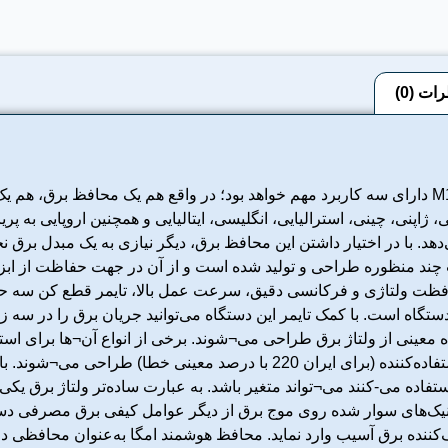
ات (0)
محافظ برق هوشمند تایمردار امگا مدل M100 دارای سه کاربرد مهم خواهد بود؛ در واقع هم یک 
، ژاپنی، چینی، استرالیایی، انگلیسی، ایتالیایی و همچنین اروپایی به پ
د. با در اختیار داشتن این محافظ برق، دیگر نیازی به یک مبدل برق نخ
دار امگا مدل M100 به صورت چند منظوره طراحی و تولید شده است و از آن در جهت حفاظت
فظت ولتاژی و فرکانسی دقیق، سرعت عمل بالا، تایمر قطع کن سه حالت
265) و برخی دیگر متناسب با برق کشور استفاده‌کننده (برای ایران 220 با درص
اده می-‌کنند می‌¬تواند متغیر باشد. به عبارت ساده‌تر ولتاژ برق یک
نیک‌های سوار شده روی موج برق از دیگر عوامل کیفی برق مصرفی دست
کننده برق آسیب وارد نماید. محافظ هوشمند امگا به‌عنوان محافظی دق