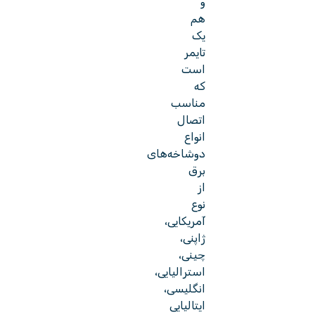
و
هم
یک
تایمر
است
که
مناسب
اتصال
انواع
دوشاخه‌های
برق
از
نوع
آمریکایی،
ژاپنی،
چینی،
استرالیایی،
انگلیسی،
ایتالیایی