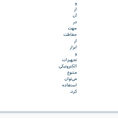
و
از
آن
در
جهت
حفاظت
از
ابزار
و
تجهیزات
الکترونیکی
متنوع
می‌توان
استفاده
کرد.