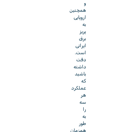
و
همچنین
اروپایی
به
پریز
برق
ایرانی
است.
دقت
داشته
باشید
که
عملکرد
هر
سه
را
به
طور
همزمان