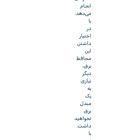
انجام
می‌دهد.
با
در
اختیار
داشتن
این
محافظ
برق،
دیگر
نیازی
به
یک
مبدل
برق
نخواهید
داشت.
با