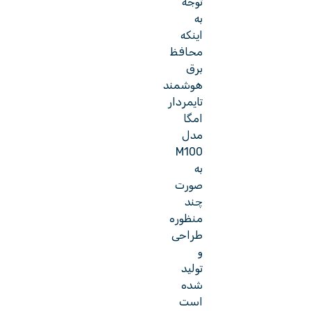
توجه
به
اینکه
محافظ
برق
هوشمند
تایمردار
امگا
مدل
M100
به
صورت
چند
منظوره
طراحی
و
تولید
شده
است