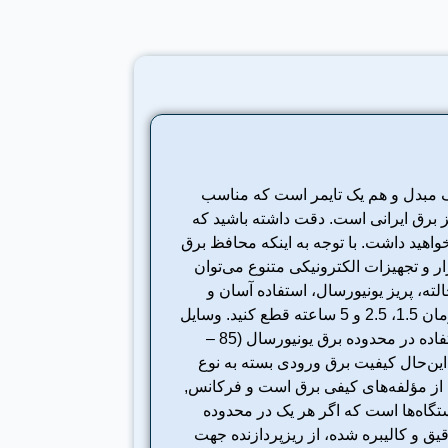
محافظ برق، هم یک مبدل و هم یک تایمر است که مناسب
ریز برق ایرانی است. دقت داشته باشید که
واهید داشت. با توجه به اینکه محافظ برق
 از ابزار و تجهیزات الکترونیکی متنوع می‌توان
ه، پریز یونیورسال، استفاده آسان و
جریان خروجی بالا از جمله قابلیت های این دستگاه است. با کمک تایمر این دستگاه می‌توانید جریان برق را در سه زمان 1.5، 2.5 و 5 ساعته قطع کنید. وسایل
الکترونیکی مختلف جهت استفاده در محدوده معینی از ولتاژ برق طراحی می‌¬شوند. برخی از انواع آن¬‌ها برای استفاده در محدوده برق یونیورسال (85 –
د معینی خطا) طراحی می¬شوند. بااین‌حال کیفیت برق ورودی بسته به نوع
ی از مؤلفه‌های کیفی برق است و فرکانس,
گاه‌ها است که اگر هر یک در محدوده
یق و کالیبره شده، از ریزپردازنده جهت