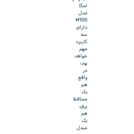
امگا
مدل
M100
دارای
سه
کاربرد
مهم
خواهد
بود؛
در
واقع
هم
یک
محافظ
برق،
هم
یک
مبدل