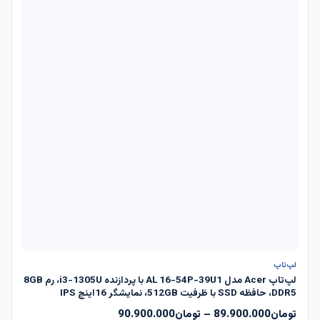
ناموجود
لپ‌تاپ
لپ‌تاپ Acer مدل AL 16-54P-39U1 با پردازنده i3-1305U، رم 8GB
DDR5، حافظه SSD با ظرفیت 512GB، نمایشگر 16اینچ IPS
تومان
89.900.000
–
تومان
90.900.000