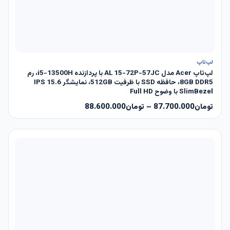
ناموجود
لپ‌تاپ
لپ‌تاپ Acer مدل AL 15-72P-57JC با پردازنده i5-13500H، رم
8GB DDR5، حافظه SSD با ظرفیت 512GB، نمایشگر 15.6 IPS
SlimBezel با وضوح Full HD
تومان
87.700.000
–
تومان
88.600.000