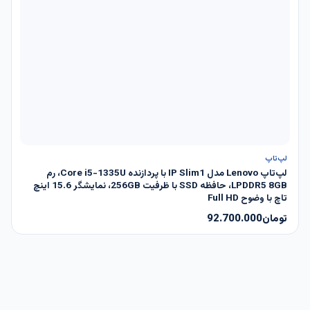
ناموجود
لپ‌تاپ
لپ‌تاپ Lenovo مدل IP Slim1 با پردازنده Core i5-1335U، رم
LPDDR5 8GB، حافظه SSD با ظرفیت 256GB، نمایشگر 15.6 اینچ
تاچ با وضوح Full HD
تومان
92.700.000