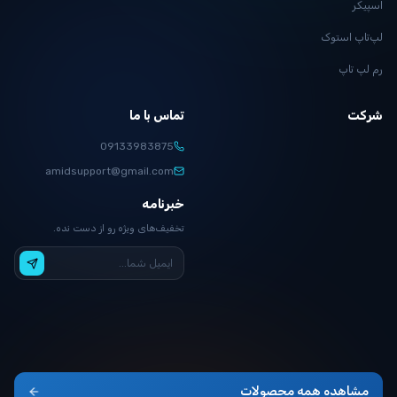
اسپیکر
لپ‌تاپ استوک
رم لپ تاپ
شرکت
تماس با ما
09133983875
amidsupport@gmail.com
خبرنامه
تخفیف‌های ویژه رو از دست نده.
مشاهده همه محصولات