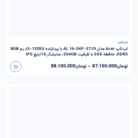
لپ‌تاپ
لپ‌تاپ Acer مدل AL 16-54P-37J9 با پردازنده i3-1305U، رم 8GB
DDR5، حافظه SSD با ظرفیت 256GB، نمایشگر 16اینچ IPS
تومان
87.100.000
–
تومان
88.100.000